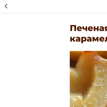
Печеная
караме