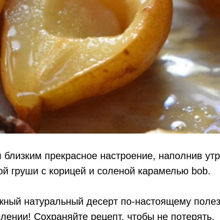
 близким прекрасное настроение, наполнив ут
й груши с корицей и соленой карамелью bob.
жный натуральный десерт по-настоящему полез
влении! Сохраняйте рецепт, чтобы не потерять.