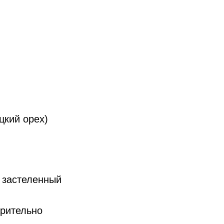
цкий орех)
в застеленный
арительно