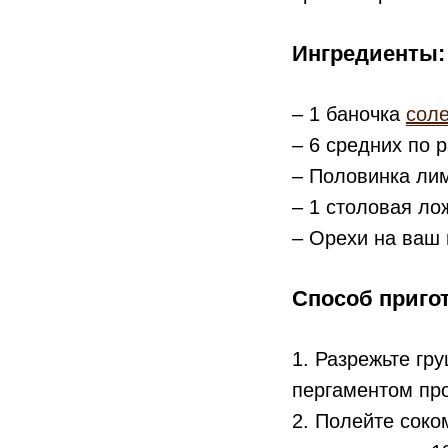
⠀
Ингредиенты:
– 1 баночка
соле
– 6 средних по 
– Половинка ли
– 1 столовая ло
– Орехи на ваш 
⠀
Способ приго
1. Разрежьте гр
пергаментом пр
2. Полейте соко