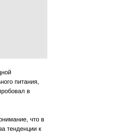
щной
ного питания,
пробовал в
онимание, что в
за тенденции к