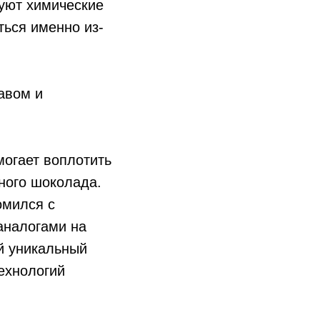
уют химические
ться именно из-
авом и
могает воплотить
зного шоколада.
омился с
аналогами на
й уникальный
технологий