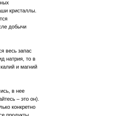
нных
наши кристаллы.
тся
сле добычи
я весь запас
д натрия, то в
 калий и магний
ись, в нее
йтесь – это он).
лько конкретно
се продукты,