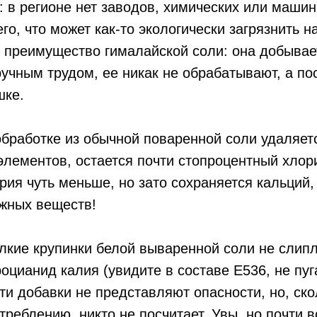
о: в регионе нет заводов, химических или маши
его, что может как-то экологически загрязнить 
 преимущество гималайской соли: она добывае
учным трудом, ее никак не обрабатывают, а по
шке.
бработке из обычной поваренной соли удаляетс
лементов, остается почти стопроцентный хлори
рия чуть меньше, но зато сохраняется кальций,
ажных веществ!
лкие крупинки белой вываренной соли не слипл
цианид калия (увидите в составе E536, не пуга
ти добавки не представляют опасности, но, ско
треблению, никто не посчитает. Увы, но почти в