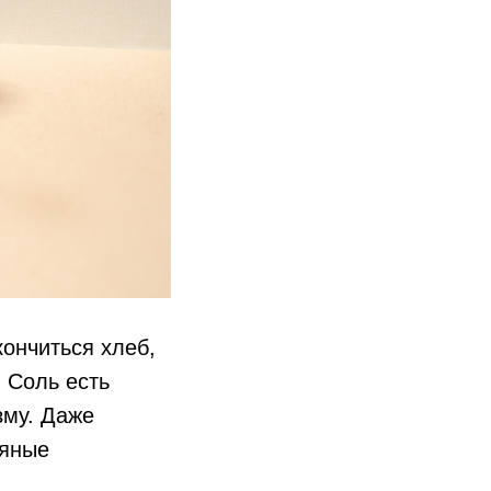
ончиться хлеб,
… Соль есть
зму. Даже
ляные