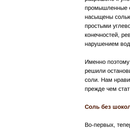
промышленные с
насыщены солью.
простыми углево
конечностей, р
нарушением водн
Именно поэтому 
решили останови
соли. Нам нрави
прежде чем стат
Соль без шокол
Во-первых, тепе