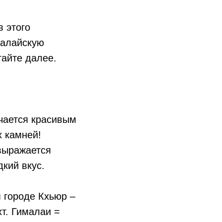
в этого
малайскую
тайте далее.
ичается красивым
 камней!
выражается
кий вкус.
 городе Кхьюр –
т. Гималаи =