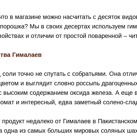
 что в магазине можно насчитать с десяток видо
 порошка? Мы в своих десертах используем ги
войствах и отличии от простой поваренной – чи
ства Гималаев
 соли точно не спутать с собратьями. Она отл
цветом и выглядит словно россыпь драгоценных
с высоким содержанием оксида железа. А еще 
омат и интересный, едва заметный солено-слад
 продукт недалеко от Гималаев в Пакистанском
а одна из самых больших мировых соляных шах