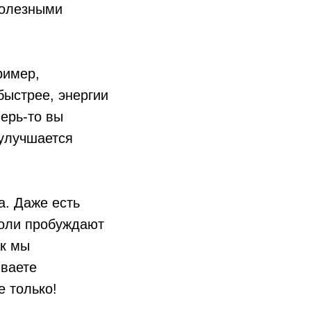
полезными
ример,
быстрее, энергии
ерь-то вы
 улучшается
а. Даже есть
соли пробуждают
ак мы
ываете
е только!