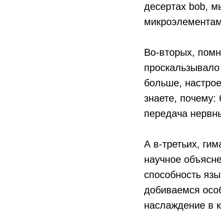
десертах bob, м
микроэлементам
Во-вторых, помн
проскальзывало 
больше, настрое
знаете, почему:
передача нервн
А в-третьих, ги
научное объясне
способность язы
добиваемся особ
наслаждение в к