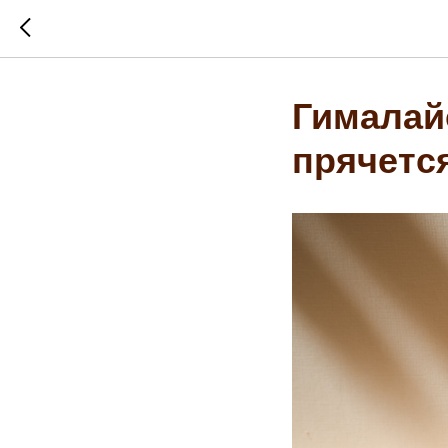
Гималай
прячетс