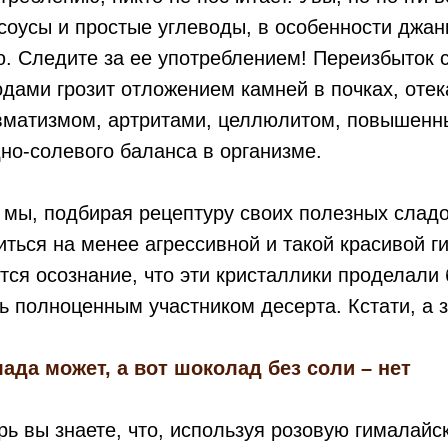
оусы и простые углеводы, в особенности джан
 Следите за ее употреблением! Переизбыток с
дами грозит отложением камней в почках, оте
евматизмом, артритами, целлюлитом, повышен
о-солевого баланса в организме.
мы, подбирая рецептуру своих полезных сладо
ться на менее агрессивной и такой красивой г
тся осознание, что эти кристаллики проделали
ь полноценным участником десерта. Кстати, а 
ада может, а вот шоколад без соли – нет
рь вы знаете, что, используя розовую гималайс