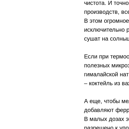
чистота. И точн
производств, вс
В этом огромное
исключительно р
сушат на солны
Если при термоо
полезных микроэ
гималайской нат
– коктейль из в
А еще, чтобы ме
добавляют ферро
В малых дозах э
разрешено к упо