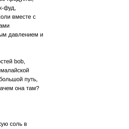
к-фуд,
оли вместе с
ками
ным давлением и
стей bob,
ималайской
 большой путь,
зачем она там?
кую соль в