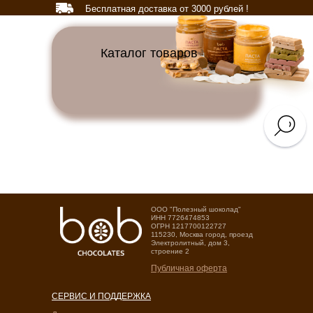
Бесплатная доставка от 3000 рублей !
Каталог товаров
OOO "Полезный шоколад"
ИНН 7726474853
ОГРН 1217700122727
115230, Москва город, проезд
Электролитный, дом 3,
строение 2
Публичная оферта
СЕРВИС И ПОДДЕРЖКА