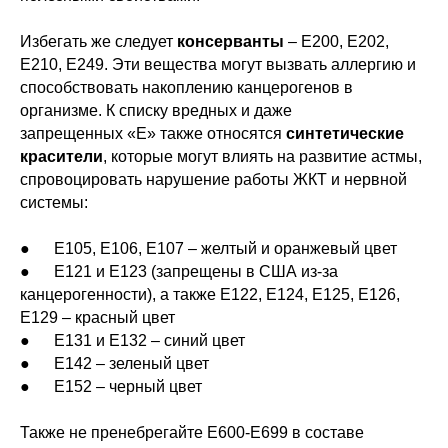
Избегать же следует
консерванты
– Е200, Е202,
Е210, Е249. Эти вещества могут вызвать аллергию и
способствовать накоплению канцерогенов в
организме. К списку вредных и даже
запрещенных «Е» также относятся
синтетические
красители
, которые могут влиять на развитие астмы,
спровоцировать нарушение работы ЖКТ и нервной
системы:
● Е105, Е106, Е107 – желтый и оранжевый цвет
● Е121 и Е123 (запрещены в США из-за
канцерогенности), а также Е122, Е124, Е125, Е126,
Е129 – красный цвет
● Е131 и Е132 – синий цвет
● Е142 – зеленый цвет
● Е152 – черный цвет
Также не пренебрегайте Е600-Е699 в составе