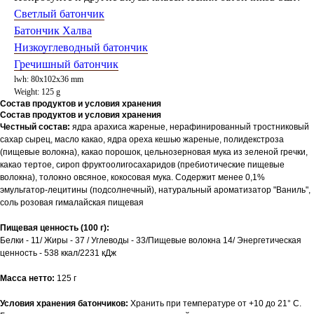
Светлый батончик
Батончик Халва
Низкоуглеводный батончик
Гречишный батончик
lwh: 80x102x36 mm
Weight: 125 g
Состав продуктов и условия хранения
Состав продуктов и условия хранения
Честный состав:
ядра арахиса жареные, нерафинированный тростниковый
сахар сырец, масло какао, ядра ореха кешью жареные, полидекстроза
(пищевые волокна), какао порошок, цельнозерновая мука из зеленой гречки,
какао тертое, сироп фруктоолигосахаридов (пребиотические пищевые
волокна), толокно овсяное, кокосовая мука. Содержит менее 0,1%
эмульгатор-лецитины (подсолнечный), натуральный ароматизатор "Ваниль",
соль розовая гималайская пищевая
Пищевая ценность (100 г):
Белки - 11/ Жиры - 37 / Углеводы - 33/Пищевые волокна 14/ Энергетическая
ценность - 538 ккал/2231 кДж
Масса нетто:
125 г
Условия хранения батончиков:
Хранить при температуре от +10 до 21° С.