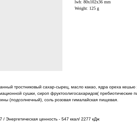
lwh: 80x102x36 mm
Weight: 125 g
ный тростниковый сахар-сырец, масло какао, ядра ореха кешью ж
имационной сушки, сироп фруктоолигосахаридов( пребиотические пи
тины (подсолнечный), соль розовая гималайская пищевая.
7 / Энергетическая ценность - 547 ккал/ 2277 кДж