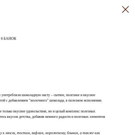
6 БАНОК
м употребляли шоколадную пасту – сытное, полезное и вкусное
той с добавлением "молочного" шоколада, в полезном исполнении.
е только вкусное удовольствие, но и целый комплекс полезных
тесь вкусом детства, добавив немного радости и полезных элементов
у к мюсли, тостам, вафлям, мороженому, блинам, а также как