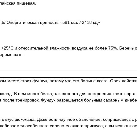
алайская пищевая.
,5/ Энергетическая ценность - 581 ккал/ 2418 кДж
о +25°С и относительной влажности воздуха не более 75%. Беречь
перемешать.
ом месте стоит фундук, потому что его больше всего. Орех дейст
лад. В нем много белка, так важного для построения клеток орган
ся после тренировок. Фундук разрешается больным сахарным диабе
ь вкус шоколада. Даже есть научное объяснение: соприкасаясь с
 добиваемся особенного солено-сладкого привкуса, а вы испытыва