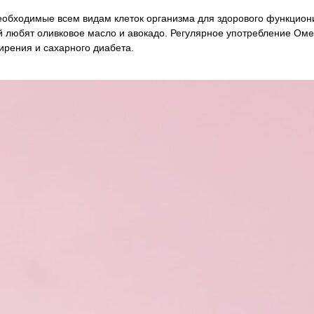
еобходимые всем видам клеток организма для здорового функциони
 любят оливковое масло и авокадо. Регулярное употребление Омег
ирения и сахарного диабета.