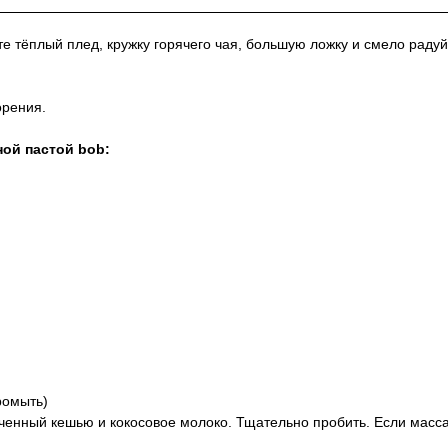
ите тёплый плед, кружку горячего чая, большую ложку и смело раду
орения.
ой пастой bob:
ромыть)
ченный кешью и кокосовое молоко. Тщательно пробить. Если масс