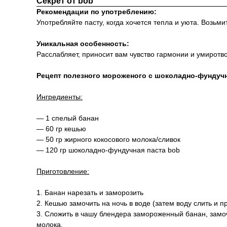
Секрет от bob
Рекомендации по употреблению:
Употребляйте пасту, когда хочется тепла и уюта. Возьм
Уникальная особенность:
Расслабляет, приносит вам чувство гармонии и умиротв
Рецепт полезного мороженого с шоколадно-фундучн
Ингредиенты:
— 1 спелый банан
— 60 гр кешью
— 50 гр жирного кокосового молока/сливок
— 120 гр шоколадно-фундучная паста bob
Приготовление:
1. Банан нарезать и заморозить
2. Кешью замочить на ночь в воде (затем воду слить и п
3. Сложить в чашу блендера замороженный банан, замо
молока.