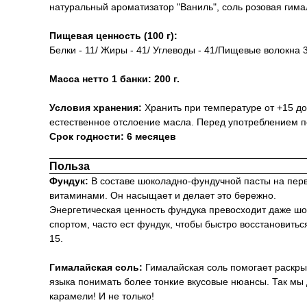
натуральный ароматизатор "Ваниль", соль розовая гим
Пищевая ценность (100 г):
Белки - 11/ Жиры - 41/ Углеводы - 41/Пищевые волокна 3
Масса нетто 1 банки: 200 г.
Условия хранения:
Хранить при температуре от +15 д
естественное отслоение масла. Перед употреблением 
Срок годности: 6 месяцев
Польза
Фундук:
В составе шоколадно-фундучной пасты на перв
витаминами. Он насыщает и делает это бережно.
Энергетическая ценность фундука превосходит даже шоко
спортом, часто ест фундук, чтобы быстро восстановить
15.
Гималайская соль:
Гималайская соль помогает раскрыт
языка понимать более тонкие вкусовые нюансы. Так мы
карамели! И не только!