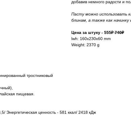
добавив немного радости и по
Пасту можно использовать к
блинам, а также как начинку
Цена за штуку - 555₽
740₽
lwh: 160x230x60 mm
Weight: 2370 g
инированный тростниковый
ечный),
алайская пищевая.
,5/ Энергетическая ценность - 581 ккал/ 2418 кДж