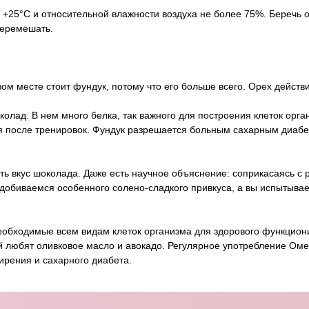
о +25°С и относительной влажности воздуха не более 75%. Беречь
перемешать.
ом месте стоит фундук, потому что его больше всего. Орех дейст
лад. В нем много белка, так важного для построения клеток орган
ся после тренировок. Фундук разрешается больным сахарным диабе
ь вкус шоколада. Даже есть научное объяснение: соприкасаясь с
 добиваемся особенного солено-сладкого привкуса, а вы испытыва
еобходимые всем видам клеток организма для здорового функциони
 любят оливковое масло и авокадо. Регулярное употребление Омег
ирения и сахарного диабета.