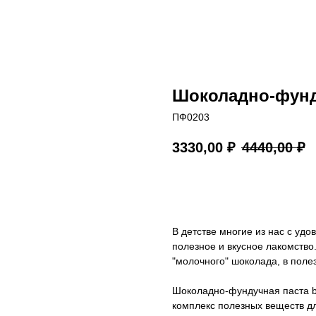
Шоколадно-фунд
ПФ0203
3330,00
₽
4440,00
₽
В КОРЗИНУ
В детстве многие из нас с уд
полезное и вкусное лакомство
"молочного" шоколада, в поле
Шоколадно-фундучная паста bo
комплекс полезных веществ дл