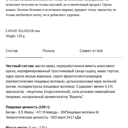
позволяет получить не только вкусный, но и питательный продукт. Орехи
кешью, богатые белками и полезными жирами, придают этому лакомству не
только необычную нотку, но и добавляют здоровье.
LxWxH: 82x102x36 mm
Weight: 120 g
Состав
Польза
Секрет от bob
Честный состав:
масло какао, переработанноя мякоть кокосового
ореха, нерафинированный тростниковый сахар-сырец, какао тертое,
ядра ореха кешью жареные, сироп фруктоолигосахаридов
(пребиотические пищевые волокна), цельнозерновая мука зеленой
гречки, полидекстроза (пищевые волокна). Содержит менее 0,1%:
эмульгатор - лецитины (подсолнечный), соль розовая гималайская
пищевая, натуральный ароматизатор "Ваниль".
Пищевая ценность (100 г):
Белки - 6,5 Жиры - 47/ Углеводы - 30/Пищевые волокна 8/
Энергетическая ценность - 583 ккал/ 2417 кДж
Масса нетто:
5 шт - 120 г