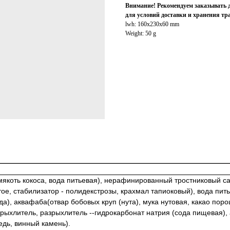
Внимание! Рекомендуем заказывать 
для условий доставки и хранения т
lwh: 160x230x60 mm
Weight: 50 g
мякоть кокоса, вода питьевая), нерафинированный тростниковый с
ртое, стабилизатор - полидекстрозы, крахмал тапиоковый), вода пи
а), аквафаба(отвар бобовых круп (нута), мука нутовая, какао пор
рыхлитель, разрыхлитель --гидрокарбонат натрия (сода пищевая), 
дь, винный камень).