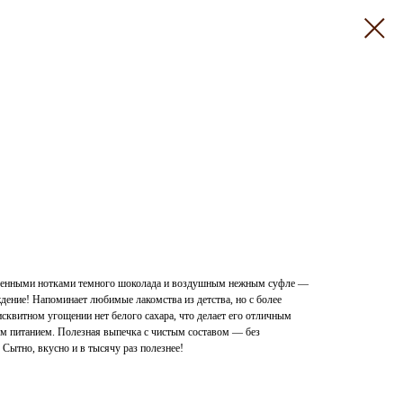
щенными нотками темного шоколада и воздушным нежным суфле —
аждение! Напоминает любимые лакомства из детства, но с более
квитном угощении нет белого сахара, что делает его отличным
ым питанием. Полезная выпечка с чистым составом — без
Сытно, вкусно и в тысячу раз полезнее!