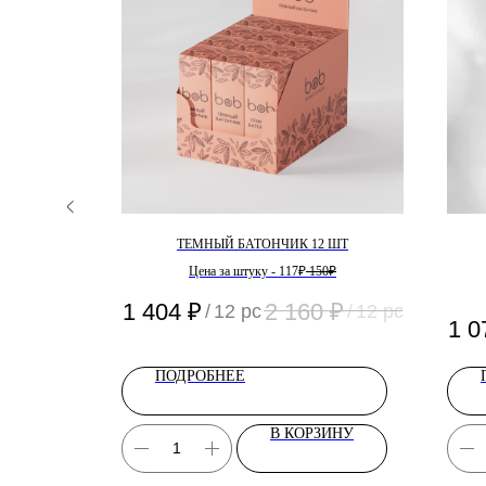
Е 20 ШТ
ТЕМНЫЙ БАТОНЧИК 12 ШТ
2₽
Цена за штуку - 117₽
150₽
₽
1 404
₽
2 160
₽
/
20 pc
/
12 pc
/
12 pc
1 0
ПОДРОБНЕЕ
ЗИНУ
В КОРЗИНУ