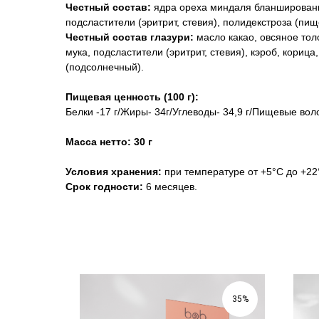
Честный состав:
ядра ореха миндаля бланшированн
подсластители (эритрит, стевия), полидекстроза (пи
Честный состав глазури:
масло какао, овсяное тол
мука, подсластители (эритрит, стевия), кэроб, кориц
(подсолнечный).
Пищевая ценность (100 г):
Белки -17 г/Жиры- 34г/Углеводы- 34,9 г/Пищевые воло
Масса нетто: 30 г
Условия хранения:
при температуре от +5°С до +22
Срок годности:
6 месяцев.
35%
35%