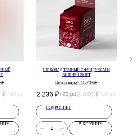
АННЫЙ
ШОКОЛАД ТЁМНЫЙ С ФУНДУКОМ И
БАТ
ШТ
ВИШНЕЙ 20 ШТ
К
6₽
Цена за штуку - 112₽
172₽
0
₽
2 236
₽
3 440
₽
9
/
10 pc
/
20 pc
/
20 pc
ПОДРОБНЕЕ
ЗИНУ
В КОРЗИНУ