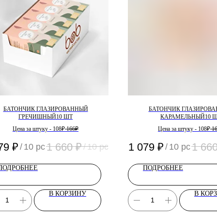
БАТОНЧИК ГЛАЗИРОВАННЫЙ
БАТОНЧИК ГЛАЗИРОВ
ГРЕЧИШНЫЙ10 ШТ
КАРАМЕЛЬНЫЙ10 
Цена за штуку - 108₽
166₽
Цена за штуку - 108₽
16
79
₽
1 660
₽
1 079
₽
1 66
/
10 pc
/
10 pc
/
10 pc
ПОДРОБНЕЕ
ПОДРОБНЕЕ
В КОРЗИНУ
В КОР