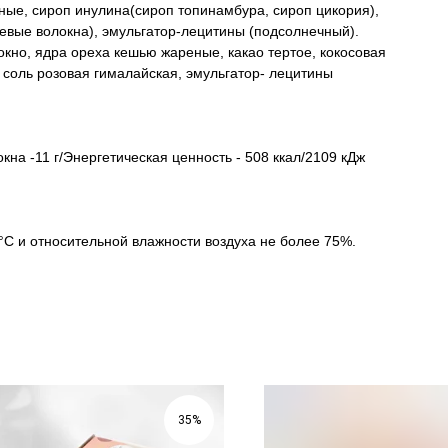
ые, сироп инулина(сироп топинамбура, сироп цикория),
щевые волокна), эмульгатор-лецитины (подсолнечный).
окно, ядра ореха кешью жареные, какао тертое, кокосовая
а, соль розовая гималайская, эмульгатор- лецитины
кна -11 г/Энергетическая ценность - 508 ккал/2109 кДж
°С и относительной влажности воздуха не более 75%.
35%