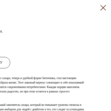
РА
НУ
 сахара, теперь в удобной форме батончика, стал настоящим
образа жизни. Этот лакомый перекус совмещает в себе изысканный
ценится современными потребителями. Каждая порция наполнена
ских радостях, но при этом остается в рамках строгого
ный заменитель сахара, который не повышает уровень глюкозы в
ным выбором для людей с диабетом и тех, кто следит за углеводами.