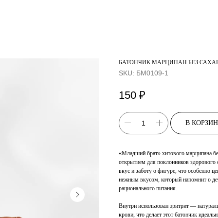
БАТОНЧИК МАРЦИПАН БЕЗ САХА
SKU:
БМ0109-1
150
₽
В КОРЗИ
«Младший брат» хитового марципана без
открытием для поклонников здорового 
вкус и заботу о фигуре, что особенно 
нежным вкусом, который напомнит о дет
рационального питания.
Внутри использован эритрит — натураль
крови, что делает этот батончик идеаль