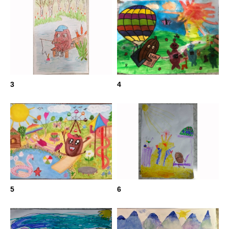
3
4
5
6