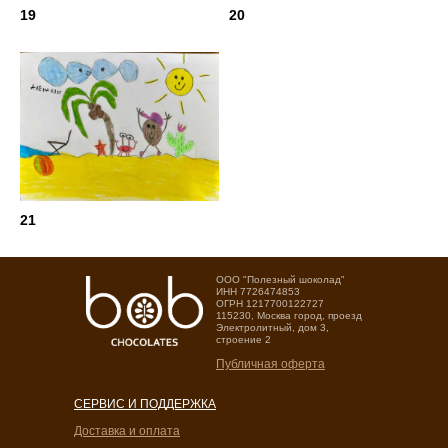
19
20
21
OOO "Полезный шоколад"
ИНН 7726474853
ОГРН 1217700122727
115230, Москва город, проезд
Электролитный, дом 3,
строение 2
Публичная оферта
СЕРВИС И ПОДДЕРЖКА
Доставка и оплата