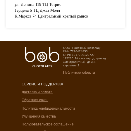
ул. Ленина 119 ТЦ Тетрис
Герцена 6 ТЦ Джаз Молл
К.Маркса 74 Центральный крытый рынок
OOO "Полезный шоколад"
ИНН 7726474853
ОГРН 1217700122727
115230, Москва город, проезд
Электролитный, дом 3,
строение 2
Публичная оферта
СЕРВИС И ПОДДЕРЖКА
Доставка и оплата
Обратная связь
Политика конфиденциальности
Улучшения качества
Пользовательское соглашение