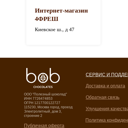
Интернет-магазин
4ФРЕШ
Киевское ш., д 47
СЕРВИС И ПОДД
Доставка и оплата
OOO "Полезный шоколад"
Обратная связь
ИНН 7726474853
ОГРН 1217700122727
115230, Москва город, проезд
Улучшения качеств
Электролитный, дом 3,
строение 2
Политика конфиден
Публичная оферта