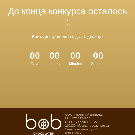
До конца конкурса осталось
:
Конкурс проводится до 26 декабря
00
00
00
00
Days
Hours
Minutes
Seconds
OOO "Полезный шоколад"
ИНН 7726474853
ОГРН 1217700122727
115230, Москва город, проезд
Электролитный, дом 3,
строение 2