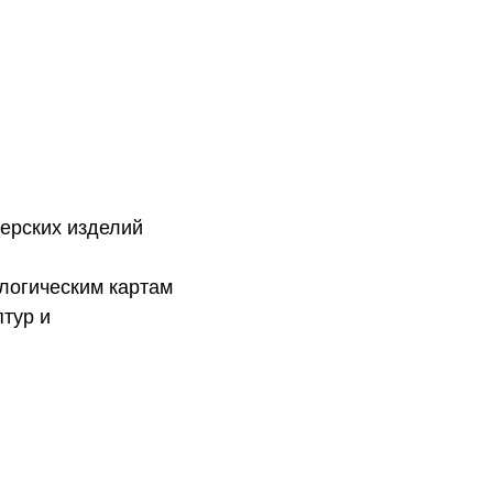
терских изделий
логическим картам
тур и