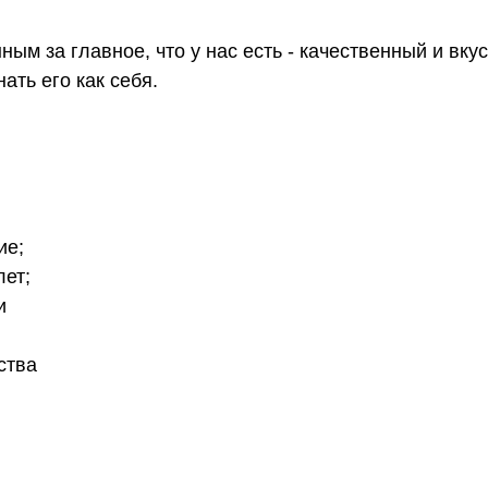
ным за главное, что у нас есть - качественный и вк
ать его как себя.
ие;
лет;
и
ства