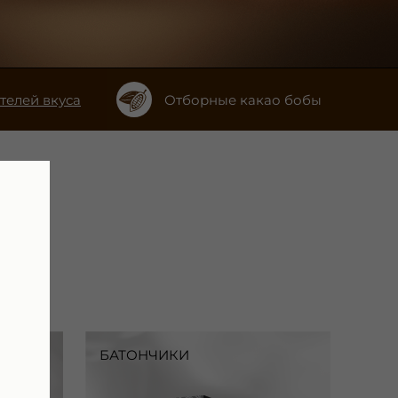
телей вкуса
Отборные какао бобы
ХОЧЕШЬ ПОДАРОК?
БАТОНЧИКИ