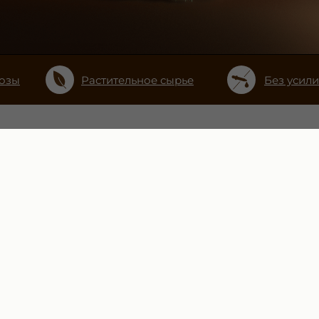
тозы
Растительное сырье
Без усили
авка
Партнеры
Маркетплей
ПАСТЫ